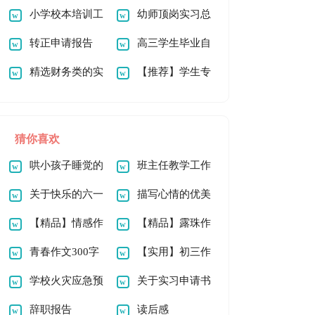
篇
小学校本培训工
请书
幼师顶岗实习总
作总结
转正申请报告
结
高三学生毕业自
精选财务类的实
我鉴定
【推荐】学生专
习报告四篇
业实习报告汇编九篇
猜你喜欢
哄小孩子睡觉的
班主任教学工作
童话故事15篇
关于快乐的六一
计划
描写心情的优美
儿童节作文900字汇
【精品】情感作
段落
【精品】露珠作
总6篇
文300字汇总7篇
青春作文300字
文300字六篇
【实用】初三作
五篇
学校火灾应急预
文集合五篇
关于实习申请书
案
辞职报告
模板集合7篇
读后感