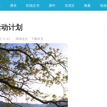
告
课本
职场文书
课件
实用文
教案
祝福
活动计划
:11:43
阅读全文
下载本文