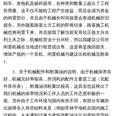
卸车、发电机及破碎器等，在种类和数量上超出了工程
所用量。这不仅不能给工程产生收益，而且会成为资金
的闲置部分，并且由于机械长时间放置会形成机械折旧
损失。另外随着路基土方工程的即将结束，路基施工机
械也将闲置下来。并且据我了解当前安哥拉正值大兴水
利土木之际，机械租赁业十分兴旺，所以我建议公司对
闲置机械在当地进行租赁或出售，这是将是挽回损失、
增加产值的一个良机。闲置机械与建议出租机械见附表
1。
3、关于机械配件和附属油的说明。由于机械保养良
好，机械完好率较高，所消耗的配件主要是三滤（见配
件库存表）。附属油消耗量比较高，这其实也反映出了
我们机械的保养情况和工作人员的工作态度积极的一
面。另外由于工作环境与国内有所不同，有部分车辆所
出故障令人有些始料未及（例如常林平地机在国内施工
过程中，从未遇到过液力变矩器配油法兰与变矩器导轮