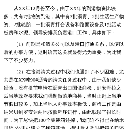
从XX年12月份至今，由于XX年的到港物资比较
多，共有7批物资到港，其中有3批沥青、2批生活生产物
资、2批轮胎、一批沥青拌合设备和路面设备及1批活动
板房和水泥。领导安排我负责港口工作，具体如下：
（1）前期是和清关公司以及港口打通关系，以便以
后的办事方便，这时语言这关就显得尤为重要，为此我
下了不少努力。
（2）在接港清关过程中我们也遇到了不少困难，尤
其是在XX吨90#沥青的清关任务过程中，由于我们缺少
经验，没有提前申请在沥青出口国做商检，到安哥拉之
后当地政府要求我们强制做落地商检，当时正赶上当地
节假日较多，加上当地人办事效率极低，商检工作是由
纳米贝到罗安达两地按照程序进行，由此耽误了很长时
间，为了尽快把100个集装箱还掉，我们迫不得已在纳米
贝近7公里处建立了掏箱基地，掏过后才及时把箱子归还